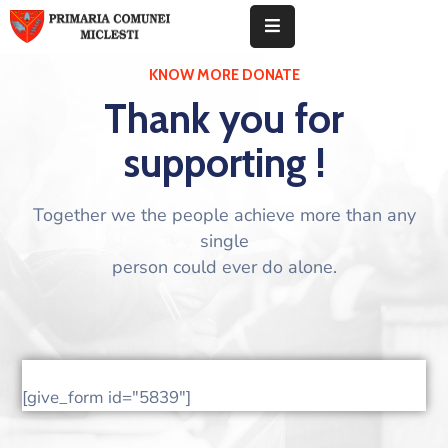
KNOW MORE DONATE
Despre
Thank you for
noi
supporting !
Informații
de
interes
Together we the people achieve more than any
public
single
person could ever do alone.
Anunțuri
publice
Carieră
Contact
[give_form id="5839"]