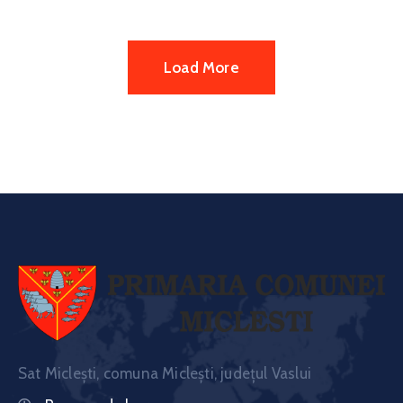
Load More
Sat Miclești, comuna Miclești, județul Vaslui